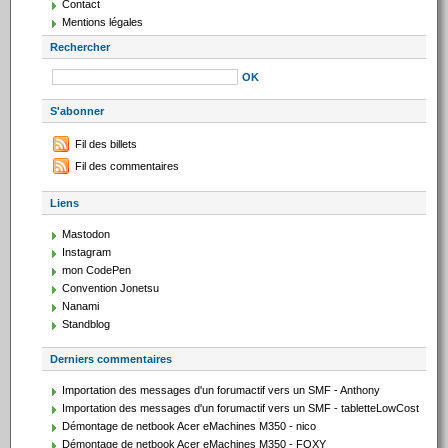
Contact
Mentions légales
Rechercher
S'abonner
Fil des billets
Fil des commentaires
Liens
Mastodon
Instagram
mon CodePen
Convention Jonetsu
Nanami
Standblog
Derniers commentaires
Importation des messages d'un forumactif vers un SMF - Anthony
Importation des messages d'un forumactif vers un SMF - tabletteLowCost
Démontage de netbook Acer eMachines M350 - nico
Démontage de netbook Acer eMachines M350 - FOXY